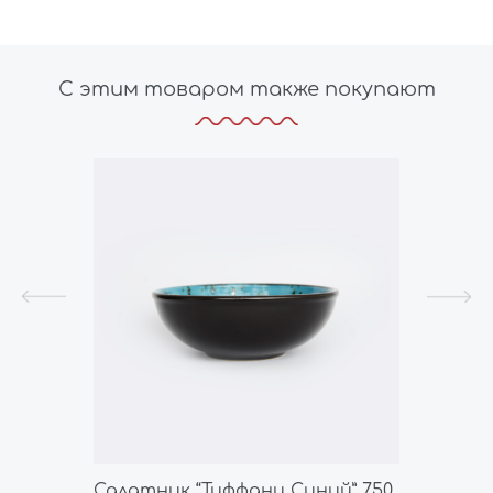
С этим товаром также покупают
” 55
Салатник “Тиффани Синий” 750
Соусн