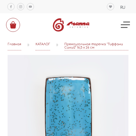
RU
Главная
»
КАТАЛОГ
»
Прямоугольная тарелка "Тиффани
Синий" 16,5 х 26 см