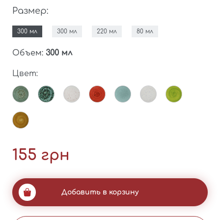
Размер:
300 мл
300 мл
220 мл
80 мл
Объем:
300 мл
Цвет:
Вы еще не добавили ни одного
товара в корзину
Забыли пароль?
Продолжить покупки
3%
- совершив покупки на сумму
155 грн
больше 10 000 грн.
Перейти в каталог
5%
- совершив покупки на сумму
больше 20 000 грн.
Добавить в корзину
7%
- совершив покупки на сумму
больше 50 000 грн.