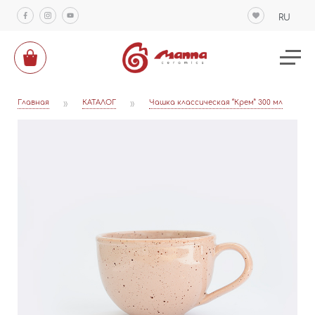
RU
Главная
»
КАТАЛОГ
»
Чашка классическая “Крем” 300 мл