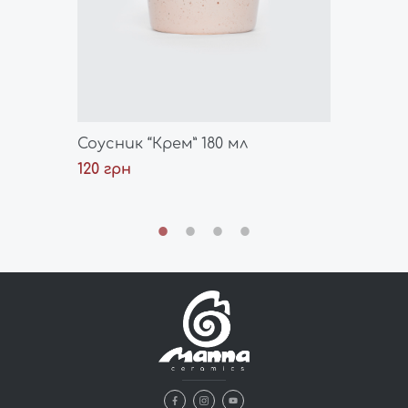
ом
Соусник “Крем” 180 мл
Чашка
мл
120 грн
145 гр