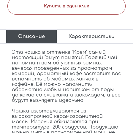
10%
- совершив покупки на сумму
Купить в один клик
больше 100 000 грн.
Описание
Характеристики
Эта чашка в оттенке "Крем" самый
настоящий "омут памяти". Горячий чай
напомнит вам об уютных зимних
вечерах проведенных за просмотром
комедий, ароматный кофе заставит вас
вспомнить об любимых ланчах в
кофейне. Её можно наполнить
абсолютно любым напитком от воды
до какао со сливками и шоколадом, и все
будут выглядеть идеально.
Чашки изготавливаются из
высокопрочной керамогранитной
массы. Изделия обжигаются при
температуре 1200 градусов. Продукцию
можно мыть в посудомоечной машине и