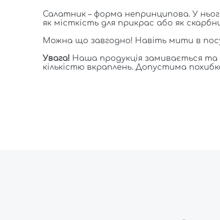
Салатник – форма непринципова. У ньог
як місткість для прикрас або як скарб
Можна що завгодно! Навіть мити в посуд
Увага!
Наша продукція замивається та ф
кількістю вкраплень. Допустима похибка 