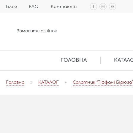
Блог
FAQ
Контакти
Замовити дзвінок
ГОЛОВНА
КАТАЛ
Головна
»
КАТАЛОГ
»
Салатник “Тіффані Бірюза”