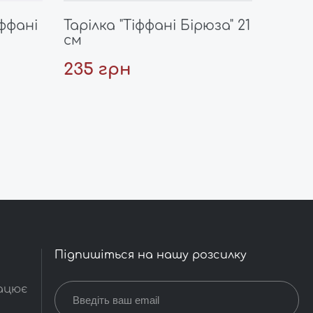
ффані
Тарілка "Тіффані Бірюза" 21
см
235 грн
Підпишіться на нашу розсилку
рацює