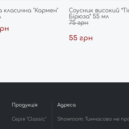
 класична "Кармен"
Соусник високий “Ті
л
Бірюза” 55 мл
75 грн
грн
55 грн
Продукція
Адреса
Серія "Classic"
Showroom: Тимчасово не п