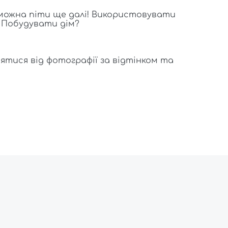
 можна піти ще далі! Використовувати
Колір:
Бір
? Побудувати дім?
Розмір:
18
Об'єм:
750
Форма:
С
ятися від фотографії за відтінком та
Колекція: