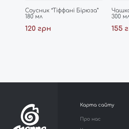
Соусник “Тіффані Бірюза”
Чашка
180 мл
300 м
120 грн
155 
Карта сайту
Про нас