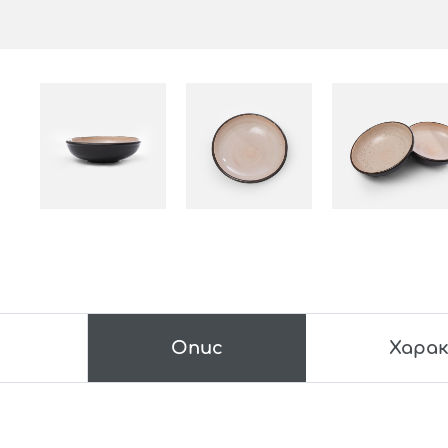
Опис
Хара