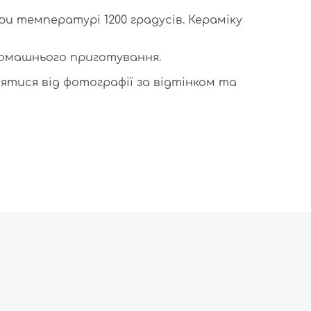
и температурі 1200 градусів. Кераміку
Колір:
Беж
Розмір:
16
домашнього приготування.
Об'єм:
450
Форма:
С
ятися від фотографії за відтінком та
Колекція: