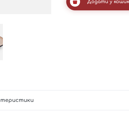
Додати у коши
ктеристики