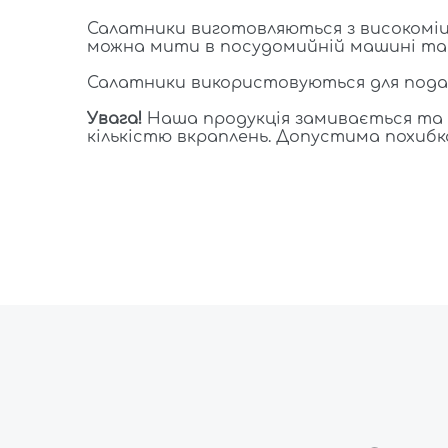
Салатники виготовляються з високоміцн
можна мити в посудомийній машині та р
Салатники використовуються для подач
Увага!
Наша продукція замивається та ф
кількістю вкраплень. Допустима похибка 