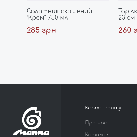
Салатник скошений
Таріл
“Крем” 750 мл
23 см
285 грн
260 
Карта сайту
Про нас
Каталог