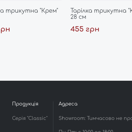
ка трикутна "Крем"
Тарілка трикутна "
28 см
грн
455 грн
Продукція
Адреса
Серія "Classic"
Showroom: Тимчасово не п