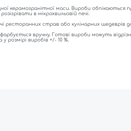
ої керамогранітної маси. Вироби обпікаються пр
озігрівати в мікрохвильовій печі.
і ресторанних страв або кулінарних шедеврів 
арбується вручну. Готові вироби можуть відрізн
у розмірі виробів +/- 10 %.