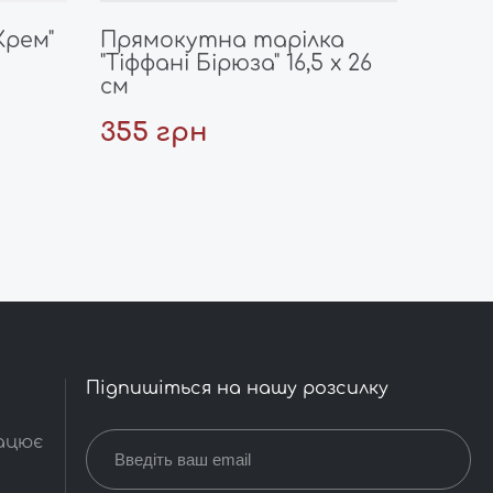
Крем"
Прямокутна тарілка
"Тіффані Бірюза" 16,5 х 26
см
355 грн
Підпишіться на нашу розсилку
рацює