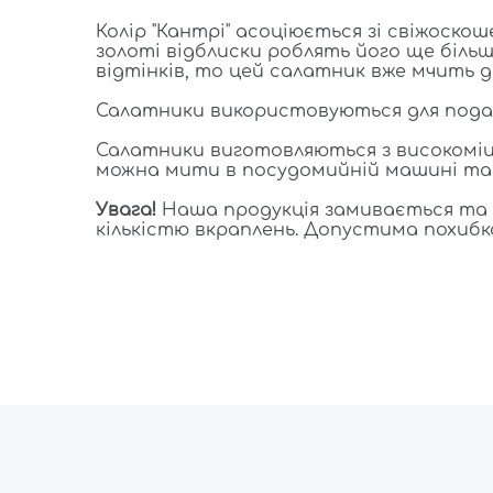
Колір "Кантрі" асоціюється зі свіжоско
золоті відблиски роблять його ще біль
відтінків, то цей салатник вже мчить д
Салатники використовуються для подач
Салатники виготовляються з високоміцн
можна мити в посудомийній машині та р
Увага!
Наша продукція замивається та ф
кількістю вкраплень. Допустима похибка 