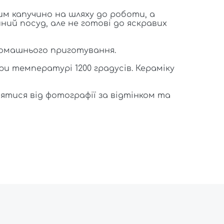
им капучино на шляху до роботи, а
ний посуд, але не готові до яскравих
Колір:
Кор
домашнього приготування.
Об'єм:
750
и температурі 1200 градусів. Кераміку
Форма:
С
ятися від фотографії за відтінком та