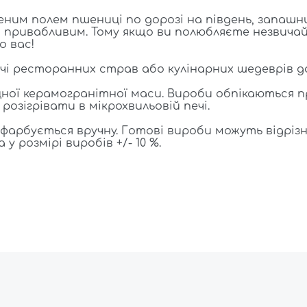
шеним полем пшениці по дорозі на південь, запашн
ш привабливим. Тому якщо ви полюбляєте незвичай
о вас!
і ресторанних страв або кулінарних шедеврів 
ої керамогранітної маси. Вироби обпікаються пр
озігрівати в мікрохвильовій печі.
арбується вручну. Готові вироби можуть відрізн
у розмірі виробів +/- 10 %.