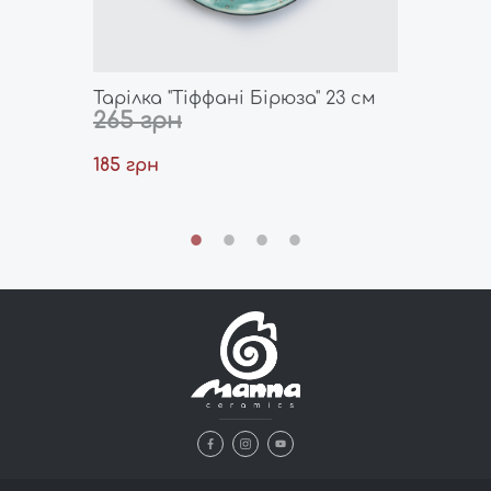
ична
Тарілка "Тіффані Бірюза" 23 см
Чашка 
265 грн
155 гр
185 грн