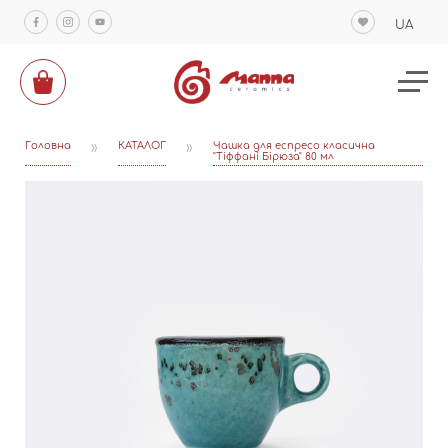
UA
Головна
»
КАТАЛОГ
»
Чашка для еспресо класична
"Тіффані Бірюза" 80 мл