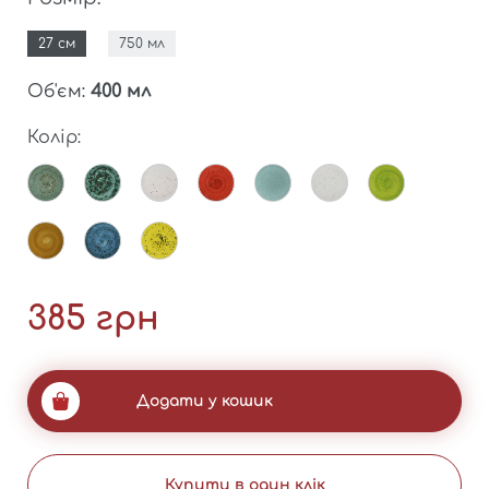
27 см
750 мл
Об'єм:
400 мл
Ви ще не додали жодного товару в
Колір:
кошик
Забули пароль?
Продовжити покупки
3% - зробивши покупки на суму
Перейти в каталог
більше 10 000 грн.
385 грн
5% - зробивши покупки на суму
більше 20 000 грн.
7% - зробивши покупки на суму
більше 50 000 грн.
Додати у кошик
10% - зробивши покупки на суму
більше 100 000 грн.
Купити в один клік