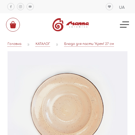
UA
Головна
»
КАТАЛОГ
»
Блюдо для пасти "Крем" 27 см